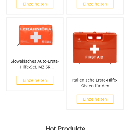
Einzelheiten
Einzelheiten
Slowakisches Auto-Erste-
Hilfe-Set, MZ SR
č.143/2009
Italienische Erste-Hilfe-
Einzelheiten
Kästen für den
Arbeitsplatz entsprechen
DM 388 vom 15.07.2003
Einzelheiten
Hot Produkte