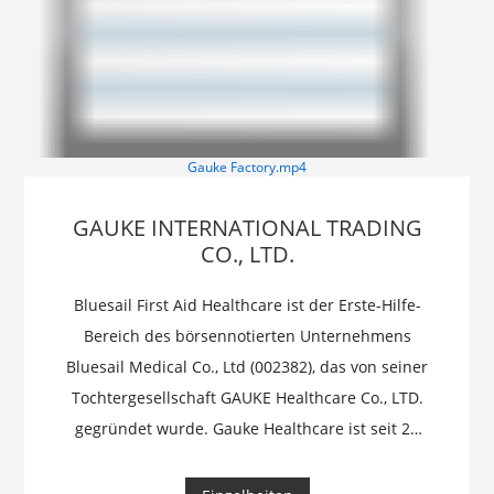
Gauke Factory.mp4
GAUKE INTERNATIONAL TRADING
CO., LTD.
Bluesail First Aid Healthcare ist der Erste-Hilfe-
Bereich des börsennotierten Unternehmens
Bluesail Medical Co., Ltd (002382), das von seiner
Tochtergesellschaft GAUKE Healthcare Co., LTD.
gegründet wurde. Gauke Healthcare ist seit 22
Jahren Hersteller von Erste-Hilfe-Sets und
produziert über 20 Millionen Sets für