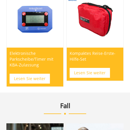
Elektronische
Kompaktes Reise-Erste-
Parkscheibe/Timer mit
Hilfe-Set
KBA-Zulassung
Lesen Sie weiter
Lesen Sie weiter
Fall