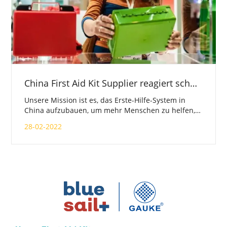
China First Aid Kit Supplier reagiert schnell auf Ihre Bedürfnisse
Unsere Mission ist es, das Erste-Hilfe-System in
China aufzubauen, um mehr Menschen zu helfen,
Katastrophen zu überleben und die Zahl der Opfer
28-02-2022
zu verringern. Das Unternehmen produziert derzeit
mehr als 6 Millionen Erste-Hilfe-Kits für Fahrzeuge,
Industrie und Familien sowie verschiedene
Schutzprodukte wie Gazeprodukte, Vliesprodukte,
elastische Bandagen usw.