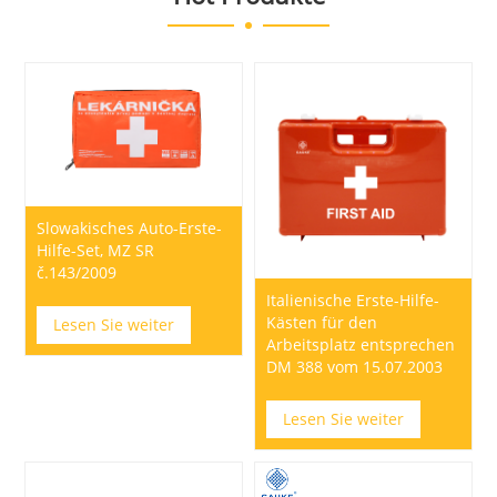
Slowakisches Auto-Erste-
Hilfe-Set, MZ SR
č.143/2009
Italienische Erste-Hilfe-
Kästen für den
Lesen Sie weiter
Arbeitsplatz entsprechen
DM 388 vom 15.07.2003
Lesen Sie weiter