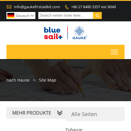

info@gaukefirstaidkit.com
+86 27 8480 3357 ext 8049


Deutsch

Toggl
nach Hause
>
Site Map
MEHR PRODUKTE
Alle Seiten
Zuhause