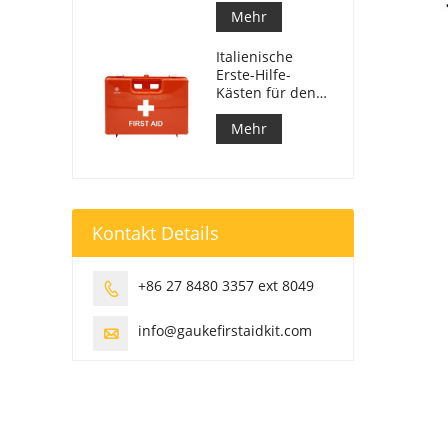
Mehr
Italienische
Erste-Hilfe-
Kästen für den
Arbeitsplatz
entsprechen DM
Mehr
388 vom
15.07.2003
Kontakt Details
+86 27 8480 3357 ext 8049

info@gaukefirstaidkit.com
