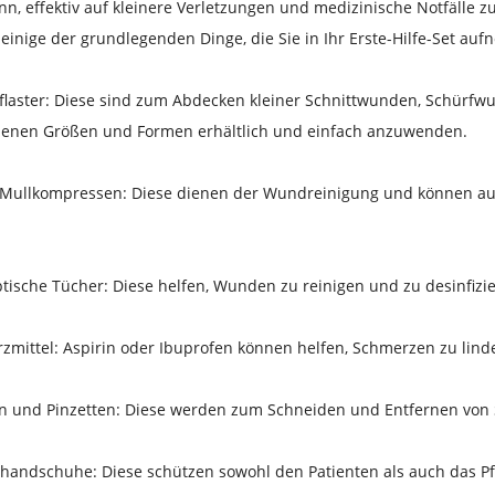
nn, effektiv auf kleinere Verletzungen und medizinische Notfälle z
 einige der grundlegenden Dinge, die Sie in Ihr Erste-Hilfe-Set auf
flaster: Diese sind zum Abdecken kleiner Schnittwunden, Schürfwu
denen Größen und Formen erhältlich und einfach anzuwenden.
le Mullkompressen: Diese dienen der Wundreinigung und können 
ptische Tücher: Diese helfen, Wunden zu reinigen und zu desinfiz
zmittel: Aspirin oder Ibuprofen können helfen, Schmerzen zu lind
n und Pinzetten: Diese werden zum Schneiden und Entfernen von S
handschuhe: Diese schützen sowohl den Patienten als auch das Pfl