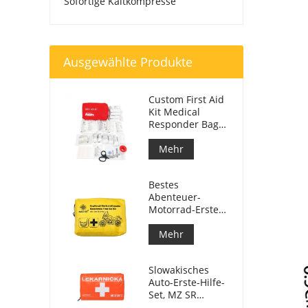
Sofortige Kaltkompresse
Ausgewählte Produkte
Custom First Aid
Kit Medical
Responder Bag
für Auto
Mehr
Bestes
Abenteuer-
Motorrad-Erste-
Hilfe-Set für
Motorradfahrer
Mehr
Slowakisches
Auto-Erste-Hilfe-
Set, MZ SR
č.143/2009