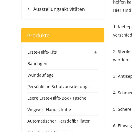
helfen ka
Ausstellungsaktivitäten
Hier sind

1. Klebep
Produkte
verschie
2. Steri
+
Erste-Hilfe-Kits
werden.
Bandagen
Wundauflage
3. Antise
Persönliche Schutzausrüstung
4. Schmer
Leere Erste-Hilfe-Box / Tasche
5. Schere
Wegwerf Handschuhe
Automatischer Herzdefibrillator
6. Einweg