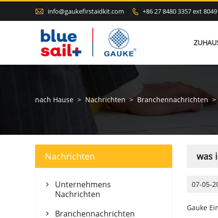

info@gaukefirstaidkit.com
+86 27 8480 3357 ext 8049

ZUHAU
nach Hause
>
Nachrichten
>
Branchennachrichten
>
Nachrichten
was i
Unternehmens
07-05-2

Nachrichten
Gauke Ein
Branchennachrichten
