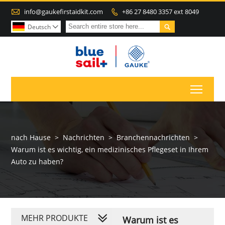

info@gaukefirstaidkit.com
+86 27 8480 3357 ext 8049


Deutsch

Toggl
nach Hause
>
Nachrichten
>
Branchennachrichten
>
Warum ist es wichtig, ein medizinisches Pflegeset in Ihrem
Auto zu haben?
MEHR PRODUKTE
Warum ist es