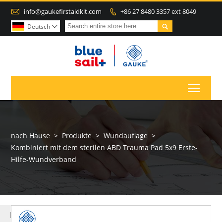

info@gaukefirstaidkit.com
+86 27 8480 3357 ext 8049


Deutsch

Toggl
nach Hause
>
Produkte
>
Wundauflage
>
Kombiniert mit dem sterilen ABD Trauma Pad 5x9 Erste-
Hilfe-Wundverband
MEHR