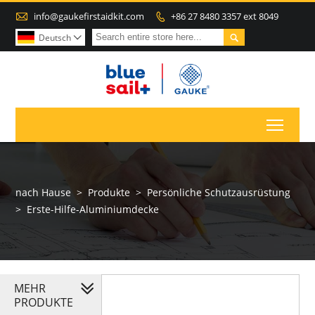

info@gaukefirstaidkit.com
+86 27 8480 3357 ext 8049


Deutsch

Toggl
nach Hause
>
Produkte
>
Persönliche Schutzausrüstung
>
Erste-Hilfe-Aluminiumdecke
MEHR
PRODUKTE