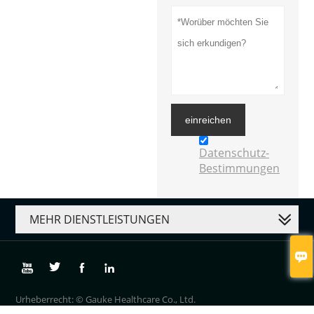
einreichen
Datenschutz-
Bestimmungen
MEHR DIENSTLEISTUNGEN





Urheberrecht: © Gauke Healthcare Co., Ltd.