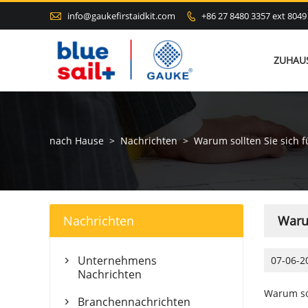

info@gaukefirstaidkit.com
+86 27 8480 3357 ext 8049

ZUHAU
nach Hause
>
Nachrichten
>
Warum sollten Sie sich f
Nachrichten
Warum
Unternehmens
07-06-2

Nachrichten
Warum sol
Branchennachrichten
