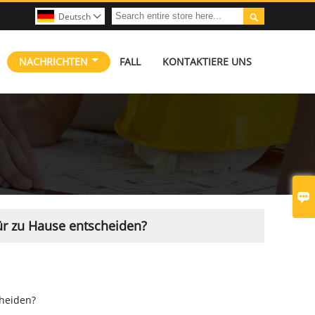

Deutsch

NACHRICHTEN
FALL
KONTAKTIERE UNS

für zu Hause entscheiden?
cheiden?