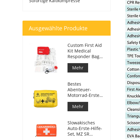
Sofortige Kaltkompresse
Ausgewählte Produkte
Custom First Aid
Kit Medical
Responder Bag
für Auto
Mehr
Bestes
Abenteuer-
Motorrad-Erste-
Hilfe-Set für
Motorradfahrer
Mehr
Slowakisches
Auto-Erste-Hilfe-
Set, MZ SR
č.143/2009