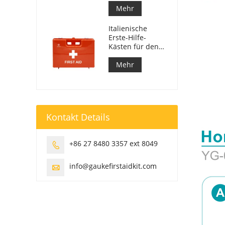
Mehr
Italienische
Erste-Hilfe-
Kästen für den
Arbeitsplatz
entsprechen DM
Mehr
388 vom
15.07.2003
Kontakt Details
+86 27 8480 3357 ext 8049

info@gaukefirstaidkit.com
