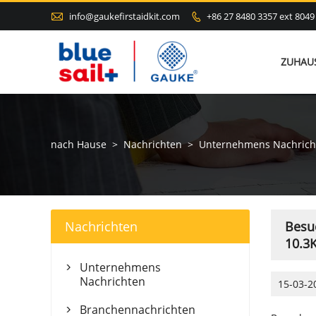

info@gaukefirstaidkit.com
+86 27 8480 3357 ext 8049

ZUHAU
nach Hause
>
Nachrichten
>
Unternehmens Nachrich
Nachrichten
Besuc
10.3
Unternehmens

Nachrichten
15-03-2
Branchennachrichten
