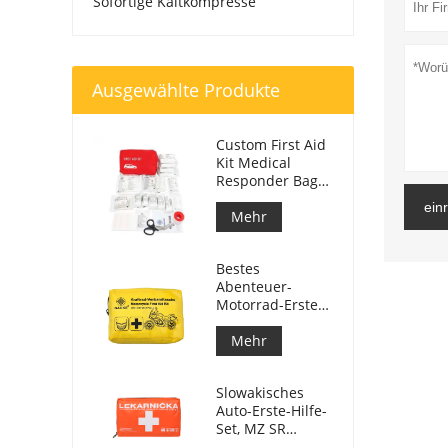
Sofortige Kaltkompresse
Ausgewählte Produkte
Custom First Aid
Kit Medical
Responder Bag
für Auto
ein
Mehr
Bestes
Abenteuer-
Motorrad-Erste-
Hilfe-Set für
Motorradfahrer
Mehr
Slowakisches
Auto-Erste-Hilfe-
Set, MZ SR
č.143/2009