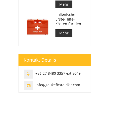
Mehr
Italienische
Erste-Hilfe-
Kästen für den
Arbeitsplatz
entsprechen DM
Mehr
388 vom
15.07.2003
Kontakt Details
+86 27 8480 3357 ext 8049

info@gaukefirstaidkit.com
