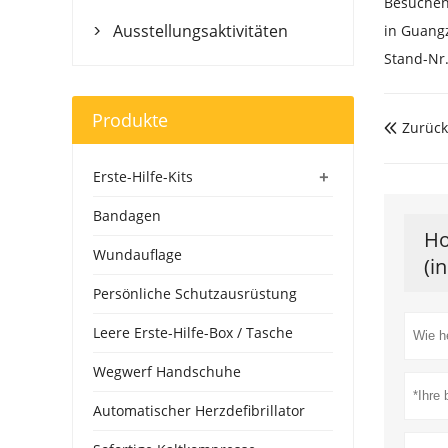
Besuchen
Ausstellungsaktivitäten
in Guangz

Stand-Nr
Produkte
Zurück

+
Erste-Hilfe-Kits
Bandagen
Ho
Wundauflage
(i
Persönliche Schutzausrüstung
Leere Erste-Hilfe-Box / Tasche
Wegwerf Handschuhe
Automatischer Herzdefibrillator