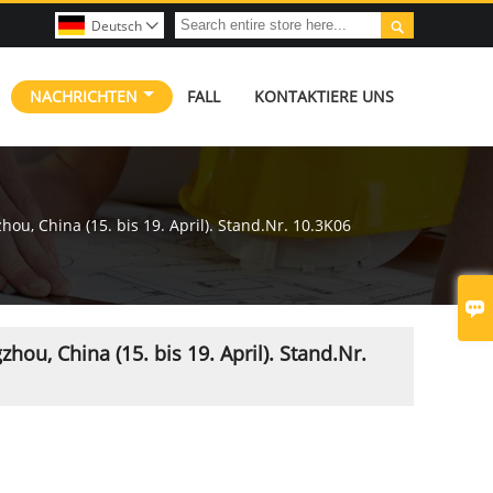

Deutsch

NACHRICHTEN
FALL
KONTAKTIERE UNS
u, China (15. bis 19. April). Stand.Nr. 10.3K06

ou, China (15. bis 19. April). Stand.Nr.