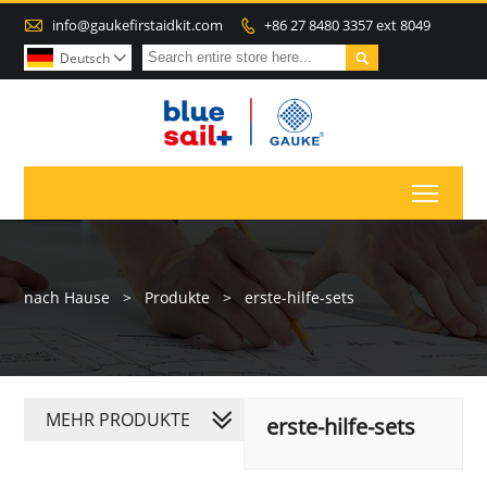

info@gaukefirstaidkit.com
+86 27 8480 3357 ext 8049


Deutsch

Toggl
nach Hause
>
Produkte
>
erste-hilfe-sets
MEHR PRODUKTE
erste-hilfe-sets