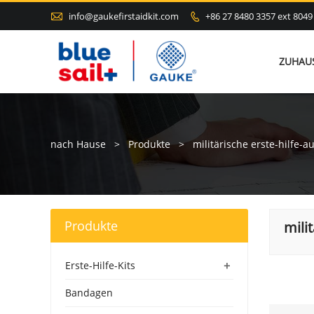

info@gaukefirstaidkit.com
+86 27 8480 3357 ext 8049

ZUHAU
nach Hause
>
Produkte
>
militärische erste-hilfe-
Produkte
mili
+
Erste-Hilfe-Kits
Bandagen