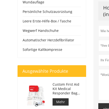
Wundauflage
Ho
Persönliche Schutzausrüstung
(i
Leere Erste-Hilfe-Box / Tasche
Wegwerf Handschuhe
Automatischer Herzdefibrillator
Sofortige Kaltkompresse
Ausgewählte Produkte
Custom First Aid
Kit Medical
Responder Bag
für Auto
Mehr
ein