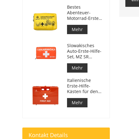
Bestes
Abenteuer-
Motorrad-Erste-
Hilfe-Set für
Motorradfahrer
Mehr
Slowakisches
Auto-Erste-Hilfe-
Set, MZ SR
č.143/2009
Mehr
Italienische
Erste-Hilfe-
Kästen für den
Arbeitsplatz
entsprechen DM
Mehr
388 vom
15.07.2003
Kontakt Details