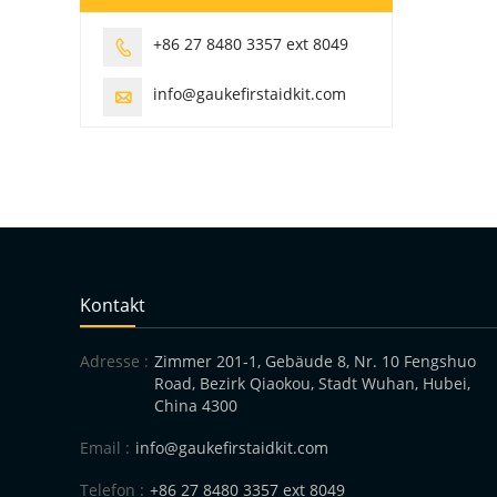
+86 27 8480 3357 ext 8049

info@gaukefirstaidkit.com

Kontakt
Adresse :
Zimmer 201-1, Gebäude 8, Nr. 10 Fengshuo
Road, Bezirk Qiaokou, Stadt Wuhan, Hubei,
China 4300
Email :
info@gaukefirstaidkit.com
Telefon :
+86 27 8480 3357 ext 8049