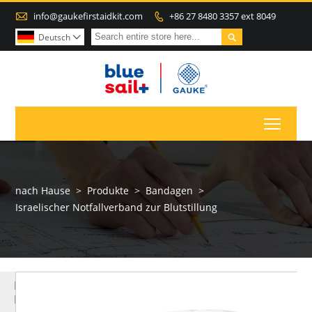

info@gaukefirstaidkit.com
+86 27 8480 3357 ext 8049


Deutsch

Toggl
nach Hause
>
Produkte
>
Bandagen
>
Israelischer Notfallverband zur Blutstillung
MEHR
PRODUKTE