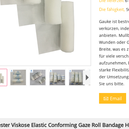
Die lieferzeit
6
Die fähigkeit,
5
Gauke ist bestr
verkürzen, ind
anbieten. Mull
Wunden oder Gli
Breite, was es
für viele versc
aufzunehmen, 
starke Flexibili
der Umsetzung 
Sie uns bitte.
Email

ster Viskose Elastic Conforming Gaze Roll Bandage H