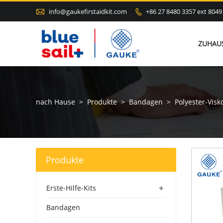

info@gaukefirstaidkit.com
+86 27 8480 3357 ext 8049

ZUHAU
nach Hause
>
Produkte
>
Bandagen
>
Polyester-Vis
Produkte
+
Erste-Hilfe-Kits
Bandagen