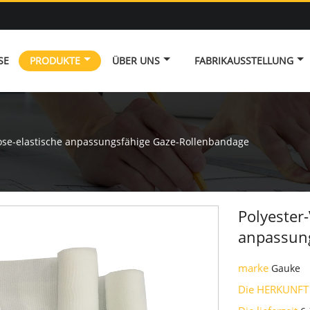
SE
PRODUKTE
ÜBER UNS
FABRIKAUSSTELLUNG
kose-elastische anpassungsfähige Gaze-Rollenbandage
Polyester-
anpassun
marke
Gauke
Die HERKUNFT