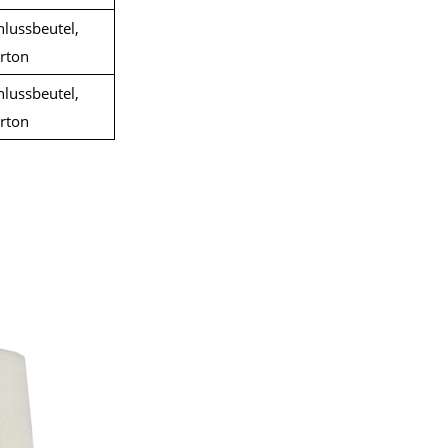
hlussbeutel,
rton
hlussbeutel,
rton