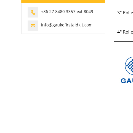
+86 27 8480 3357 ext 8049
3" Roll

info@gaukefirstaidkit.com

4" Roll