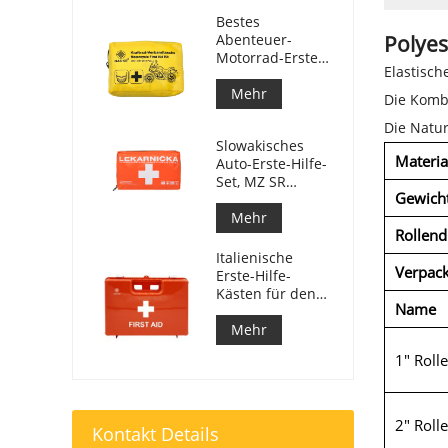
Bestes
Abenteuer-
Polyes
Motorrad-Erste-
Elastisc
Hilfe-Set für
Motorradfahrer
Mehr
Die Komb
Die Natur
Slowakisches
Materia
Auto-Erste-Hilfe-
Set, MZ SR
Gewich
č.143/2009
Mehr
Rollen
Italienische
Verpac
Erste-Hilfe-
Kästen für den
Name
Arbeitsplatz
entsprechen DM
Mehr
388 vom
1" Roll
15.07.2003
2" Roll
Kontakt Details