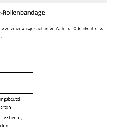
ze-Rollenbandage
de zu einer ausgezeichneten Wahl für
Ödemkontrolle
.
.
ungsbeutel,
Karton
hlussbeutel,
rton