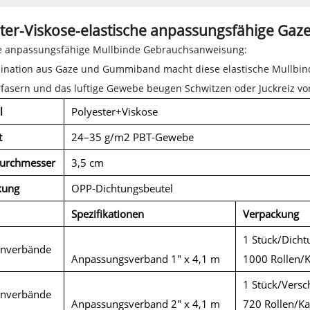
ter-Viskose-elastische anpassungsfähige Ga
he anpassungsfähige Mullbinde Gebrauchsanweisung:
ination aus Gaze und Gummiband macht diese elastische Mullbin
fasern und das luftige Gewebe beugen Schwitzen oder Juckreiz vor
l
Polyester+Viskose
t
24–35 g/m2 PBT-Gewebe
durchmesser
3,5 cm
kung
OPP-Dichtungsbeutel
Spezifikationen
Verpackung
1 Stück/Dicht
enverbände
Anpassungsverband 1" x 4,1 m
1000 Rollen/
1 Stück/Versc
enverbände
Anpassungsverband 2" x 4,1 m
720 Rollen/Ka