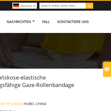

Deutsch

NACHRICHTEN
FALL
KONTAKTIERE UNS

Viskose-elastische
gsfähige Gaze-Rollenbandage
 der Produkte
HUBEI, CHINA