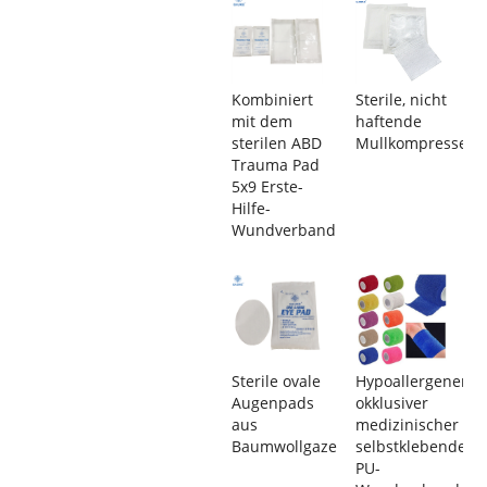
Kombiniert
Sterile, nicht
mit dem
haftende
sterilen ABD
Mullkompressen
Trauma Pad
5x9 Erste-
Hilfe-
Wundverband
Sterile ovale
Hypoallergener
Augenpads
okklusiver
aus
medizinischer
Baumwollgaze
selbstklebender
PU-