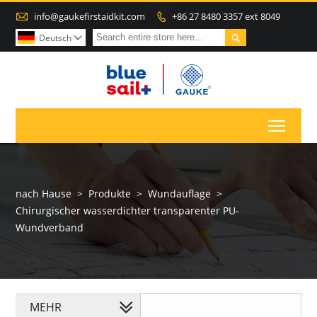

info@gaukefirstaidkit.com
+86 27 8480 3357 ext 8049


Deutsch

Toggl
nach Hause
>
Produkte
>
Wundauflage
>
Chirurgischer wasserdichter transparenter PU-
Wundverband
MEHR