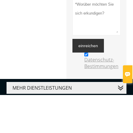
einreichen
Datenschutz-
Bestimmungen

MEHR DIENSTLEISTUNGEN




Urheberrecht: © Gauke Healthcare Co., Ltd.