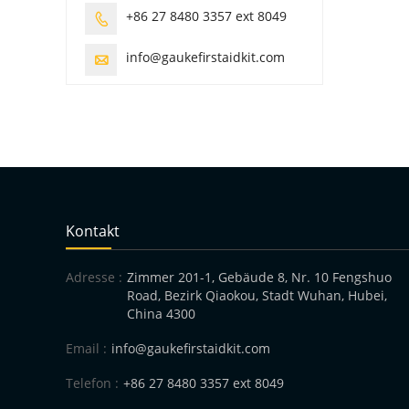
+86 27 8480 3357 ext 8049

info@gaukefirstaidkit.com

Kontakt
Adresse :
Zimmer 201-1, Gebäude 8, Nr. 10 Fengshuo
Road, Bezirk Qiaokou, Stadt Wuhan, Hubei,
China 4300
Email :
info@gaukefirstaidkit.com
Telefon :
+86 27 8480 3357 ext 8049