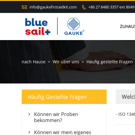

info@gaukefirstaidkit.com
+86 27 8480 3357 ext 8049

ZUHAU
nach Hause
>
Wir über uns
>
Häufig gestellte Fragen
Häufig Gestellte Fragen
Welch
Können wir Proben
- ISO 134

bekommen?
Können wir mein eigenes
