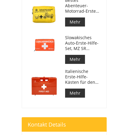
Bestes
Abenteuer-
Motorrad-Erste-
Hilfe-Set für
Motorradfahrer
Mehr
Slowakisches
Auto-Erste-Hilfe-
Set, MZ SR
č.143/2009
Mehr
Italienische
Erste-Hilfe-
Kästen für den
Arbeitsplatz
entsprechen DM
Mehr
388 vom
15.07.2003
Kontakt Details